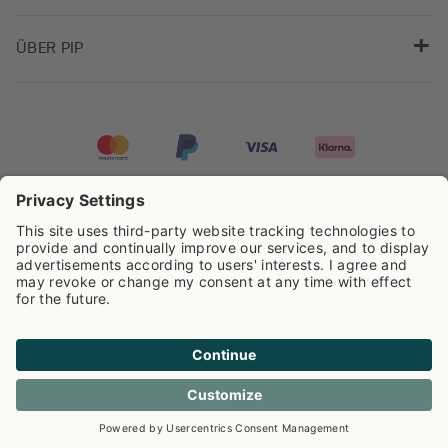
ÜBER PIP
Pip Studio wird mit einer Bewertung von
4.62/5
auf der Grundlage von
8.960
Rezensionen ausgezeichnet.
Cookie info
Datenschutzerklarüng
Impressum
Versandkosten
AGB