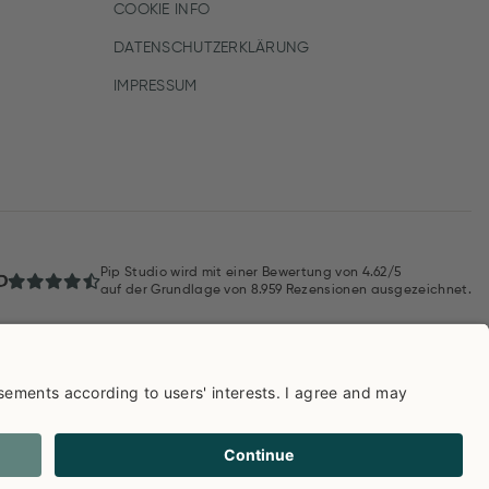
COOKIE INFO
DATENSCHUTZERKLÄRUNG
IMPRESSUM
Pip Studio wird mit einer Bewertung von
4.62/5
auf der Grundlage von
8.959
Rezensionen ausgezeichnet.
AGB