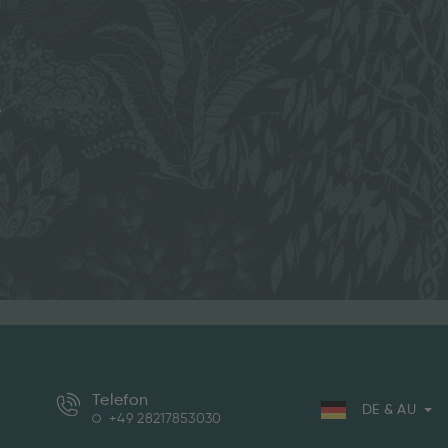
e
Telefon
DE & AU
+49 28217853030