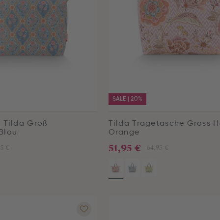
SALE | 20%
 Tilda Groß
Tilda Tragetasche Gross 
Blau
Orange
51,95 €
95 €
64,95 €