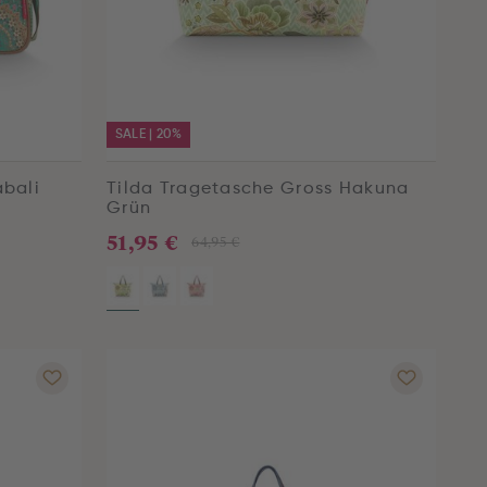
SALE | 20%
abali
Tilda Tragetasche Gross Hakuna
Grün
51,95 €
64,95 €