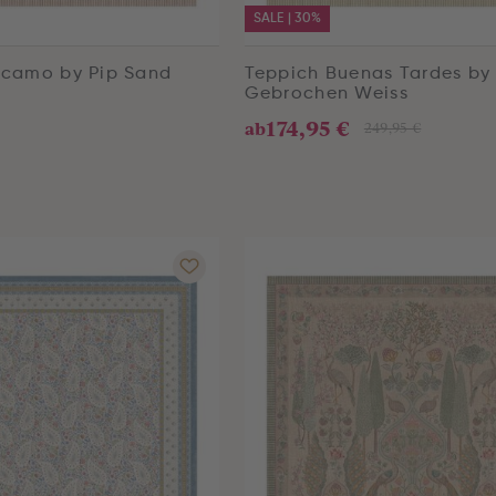
SALE | 30%
Ricamo by Pip Sand
Teppich Buenas Tardes by
Gebrochen Weiss
174,95 €
ab
249,95 €