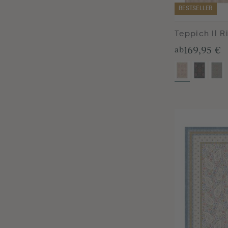
BESTSELLER
Teppich Il 
169,95 €
ab