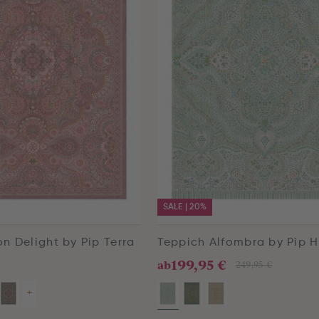
SALE | 20%
n Delight by Pip Terra
Teppich Alfombra by Pip H
199,95 €
ab
249,95 €
+