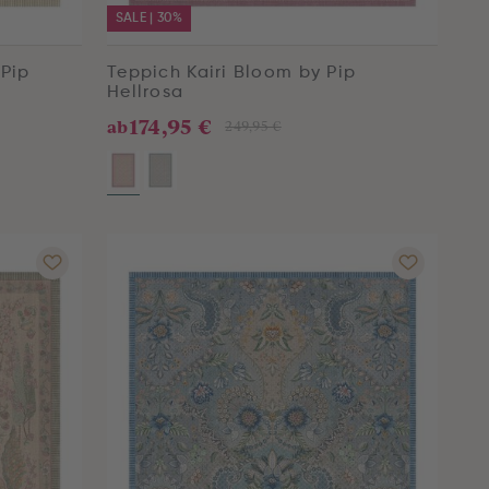
SALE | 30%
 Pip
Teppich Kairi Bloom by Pip
Hellrosa
174,95 €
ab
249,95 €