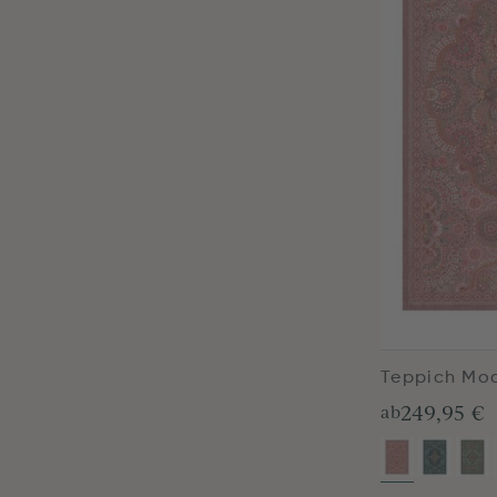
Teppich Moo
249,95 €
ab