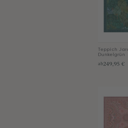
Teppich Jar
Dunkelgrün
249,95 €
ab