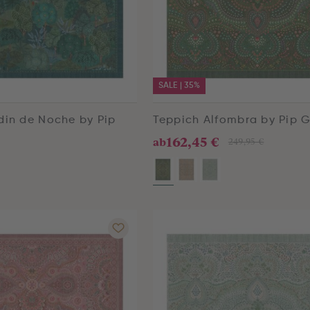
SALE | 35%
din de Noche by Pip
Teppich Alfombra by Pip 
162,45 €
ab
249,95 €