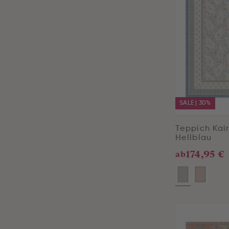
SALE | 30%
Teppich Kai
Hellblau
174,95 €
ab