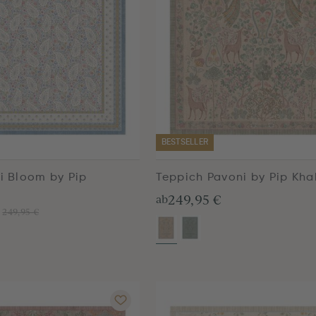
BESTSELLER
ri Bloom by Pip
Teppich Pavoni by Pip Kha
249,95 €
ab
249,95 €