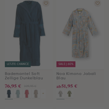
LETZTE CHANCE
SALE | 60%
Bademantel Soft
Noa Kimono Jabali
Zellige Dunkelblau
Blau
76,95 €
51,95 €
109,95 €
ab
+