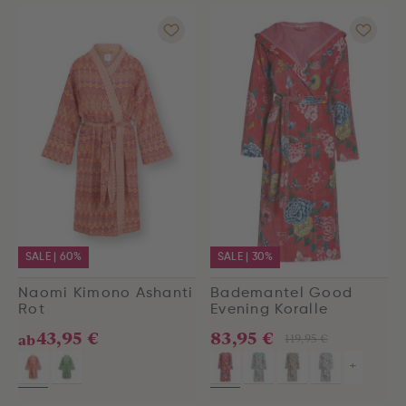
SALE | 60%
SALE | 30%
Naomi Kimono Ashanti
Bademantel Good
Rot
Evening Koralle
43,95 €
83,95 €
119,95 €
ab
+