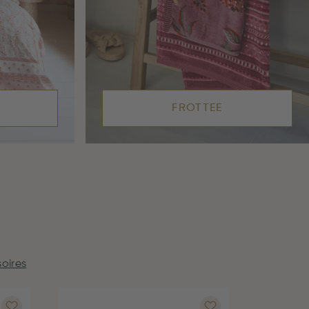
FROTTEE
oires
NEU
Wassergl