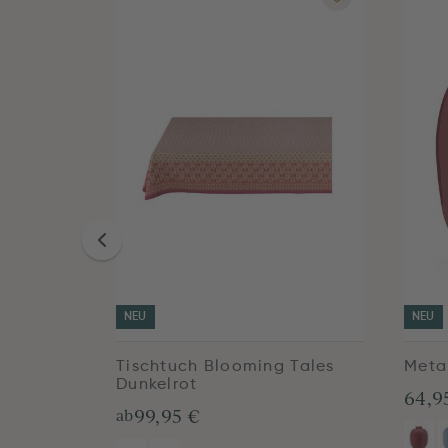
NEU
NEU
Tischtuch Blooming Tales
Meta
Dunkelrot
64,9
99,95 €
ab