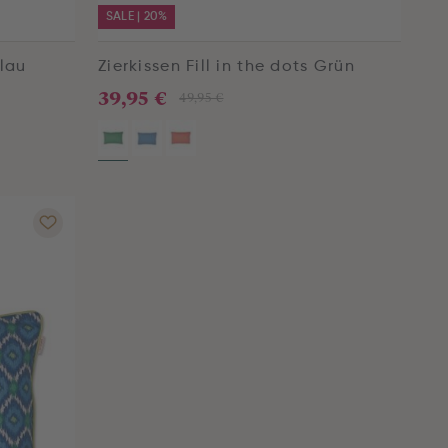
SALE | 20%
Blau
Zierkissen Fill in the dots Grün
39,95 €
49,95 €