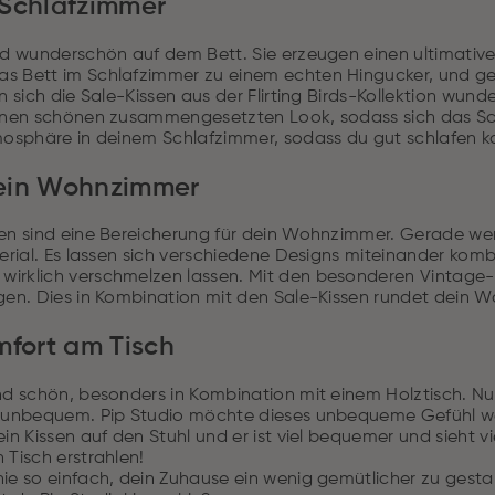
Schlafzimmer
ind wunderschön auf dem Bett. Sie erzeugen einen ultimati
s Bett im Schlafzimmer zu einem echten Hingucker, und g
en sich die Sale-Kissen aus der Flirting Birds-Kollektion wun
einen schönen zusammengesetzten Look, sodass sich das S
tmosphäre in deinem Schlafzimmer, sodass du gut schlafen k
ein Wohnzimmer
sen sind eine Bereicherung für dein Wohnzimmer. Gerade wen
aterial. Es lassen sich verschiedene Designs miteinander ko
irklich verschmelzen lassen. Mit den besonderen Vintage
igen. Dies in Kombination mit den Sale-Kissen rundet dein
mfort am Tisch
ind schön, besonders in Kombination mit einem Holztisch. N
h unbequem. Pip Studio möchte dieses unbequeme Gefühl we
ein Kissen auf den Stuhl und er ist viel bequemer und sieht 
 Tisch erstrahlen!
nie so einfach, dein Zuhause ein wenig gemütlicher zu gest