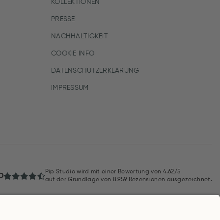
KOLLEKTIONEN
PRESSE
NACHHALTIGKEIT
COOKIE INFO
DATENSCHUTZERKLÄRUNG
IMPRESSUM
Pip Studio wird mit einer Bewertung von
4.62/5
auf der Grundlage von
8.959
Rezensionen ausgezeichnet.