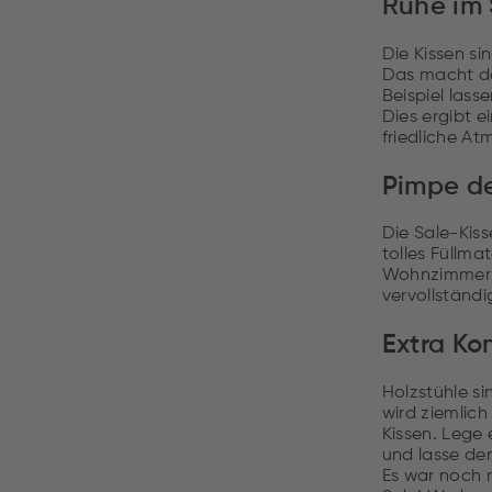
Ruhe im 
Die Kissen s
Das macht da
Beispiel lass
Dies ergibt 
friedliche A
Pimpe d
Die Sale-Kis
tolles Füllm
Wohnzimmer w
vervollständ
Extra Ko
Holzstühle s
wird ziemlic
Kissen. Lege 
und lasse den
Es war noch 