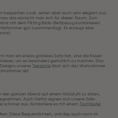
ven bequemen Look, sehen aber auch sehr elegant aus.
enau das wünscht man sich für diesen Raum. Zum
derbar mit dem Flirting Birds-Bettbezug kombinieren.
chlafzimmer gut zusammenfügt. Es erzeugt eine
annst.
n man ein etwas größeres Sofa hat, sind die Kissen
mbinieren, um es besonders gemütlich zu machen. Das
-Designs unserer
Teppiche
lässt sich das Wohnzimmer
 Wohnzimmer ab!
ur den ganzen Abend auf einem Holzstuhl zu sitzen,
gnehmen. Auch hierfür eignen sich unsere Sale-
viel schöner aus. Kombiniere es mit einem
Tischläufer
alten. Diese Bequemlichkeit, und das auch noch im