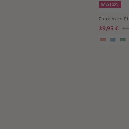
SALE | 20%
Zierkissen F
39,95 €
49,