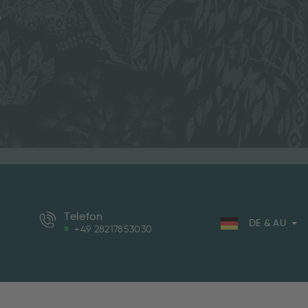
e
Telefon
DE & AU
+49 28217853030