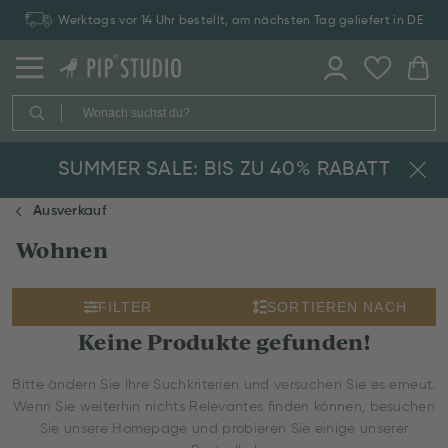
Werktags vor 14 Uhr bestellt, am nächsten Tag geliefert in DE
SUMMER SALE: BIS ZU 40% RABATT
Ausverkauf
Wohnen
FILTER
SORTIEREN NACH
Keine Produkte gefunden!
Bitte ändern Sie Ihre Suchkriterien und versuchen Sie es erneut.
Wenn Sie weiterhin nichts Relevantes finden können, besuchen
Sie unsere Homepage und probieren Sie einige unserer