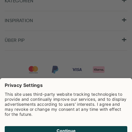
KATEGORIEN
INSPIRATION
ÜBER PIP
Pip Studio wird mit einer Bewertung von
4.61/5
auf der Grundlage von
8.951
Rezensionen ausgezeichnet.