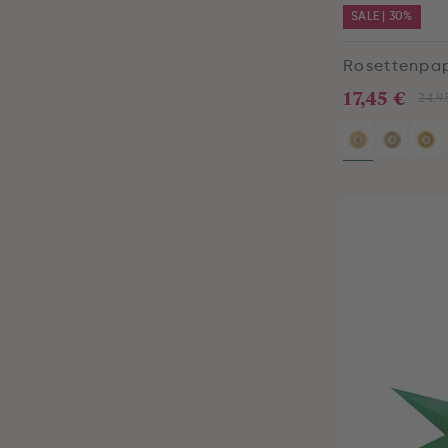
SALE | 30%
Rosettenpa
17,45 €
24,9