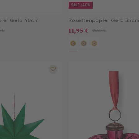
SALE | 40%
pier Gelb 40cm
Rosettenpapier Gelb 35c
11,95 €
5 €
19,95 €