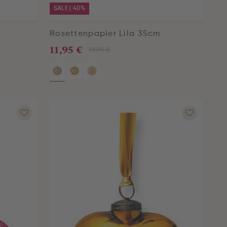
SALE | 40%
m
Rosettenpapier Lila 35cm
11,95 €
19,95 €