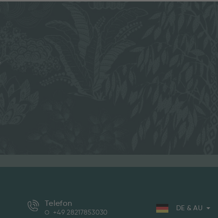
e
Telefon
DE & AU
+49 28217853030