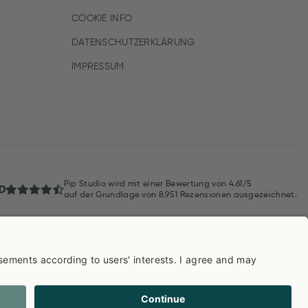
COOKIE INFO
DATENSCHUTZERKLÄRUNG
IMPRESSUM
Pip Studio wird mit einer Bewertung von
4.61/5
auf der Grundlage von
8.951
Rezensionen ausgezeichnet.
AGB