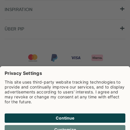
INSPIRATION
ÜBER PIP
Pip Studio wird mit einer Bewertung von
4.61/5
auf der Grundlage von
8.951
Rezensionen ausgezeichnet.
Cookie info
Datenschutzerklarüng
Impressum