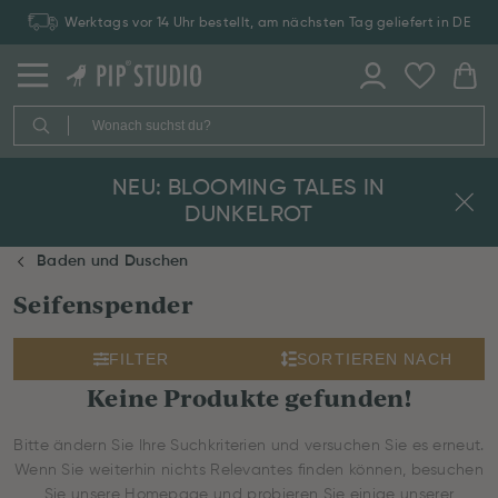
Werktags vor 14 Uhr bestellt, am nächsten Tag geliefert in DE
NEU: BLOOMING TALES IN
DUNKELROT
Baden und Duschen
Seifenspender
FILTER
SORTIEREN NACH
Keine Produkte gefunden!
Bitte ändern Sie Ihre Suchkriterien und versuchen Sie es erneut.
Wenn Sie weiterhin nichts Relevantes finden können, besuchen
Sie unsere Homepage und probieren Sie einige unserer