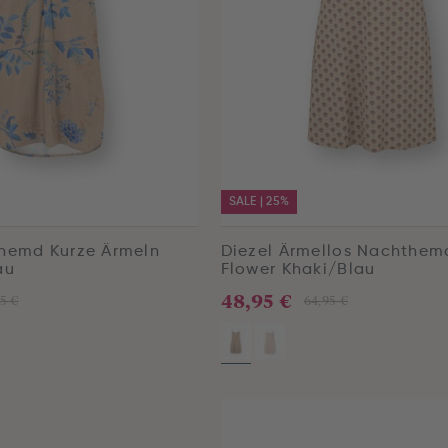
SALE | 25%
hemd Kurze Ärmeln
Diezel Ärmellos Nachthem
au
Flower Khaki/Blau
48,95 €
5 €
64,95 €