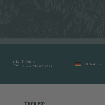
Telefon
DE & AU
+49 28217853030
ÜBER PIP