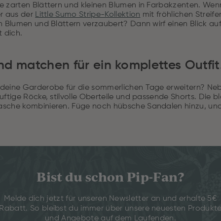
e zarten Blättern und kleinen Blumen in Farbakzenten. Wen
er aus der
Little Sumo Stripe-Kollektion
mit fröhlichen Streife
n Blumen und Blättern verzaubert? Dann wirf einen Blick auf
t dich.
nd matchen für ein komplettes Outfit
deine Garderobe für die sommerlichen Tage erweitern? Nebe
uftige Röcke, stilvolle Oberteile und passende Shorts. Die b
sche kombinieren. Füge noch hübsche Sandalen hinzu, und 
Bist du schon Pip-Fan?
Melde dich jetzt für unseren Newsletter an und erhalte 5€
Rabatt. So bleibst du immer über unsere neuesten Produkt
und Angebote auf dem Laufenden.