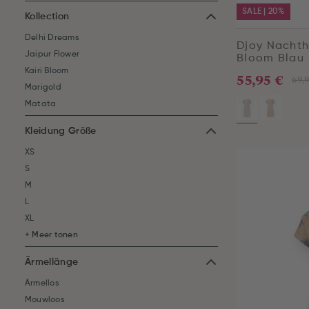
SALE | 20%
Kollection
Delhi Dreams
Djoy Nachth
Jaipur Flower
Bloom Blau
Kairi Bloom
55,95 €
69,
Marigold
Matata
Kleidung Größe
XS
S
M
L
XL
+ Meer tonen
Ärmellänge
Ärmellos
Mouwloos