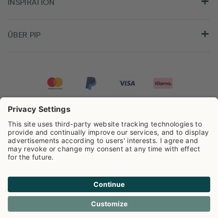
INSPIRATION
ÜBER PIP
Pip Studio wird mit einer Bewertung von
4.62/5
auf der Grundlage von
8.960
Rezensionen ausgezeichnet.
Cookie info
Datenschutzerklarüng
Impressum
Versandkosten
AGB