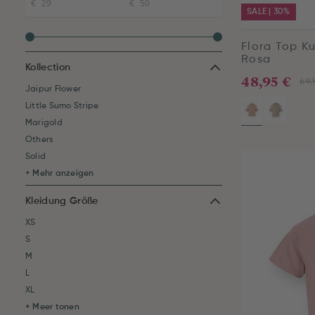
SALE | 30%
Flora Top K
Rosa
Kollection
48,95 €
69,
Jaipur Flower
Little Sumo Stripe
Marigold
Others
Solid
+ Mehr anzeigen
Kleidung Größe
XS
S
M
L
XL
+ Meer tonen