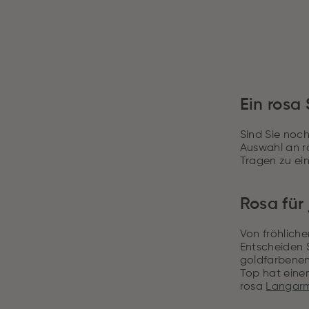
Ein rosa
Sind Sie noch
Auswahl an r
Tragen zu ei
Rosa für
Von fröhliche
Entscheiden S
goldfarbenen 
Top hat eine
rosa
Langar