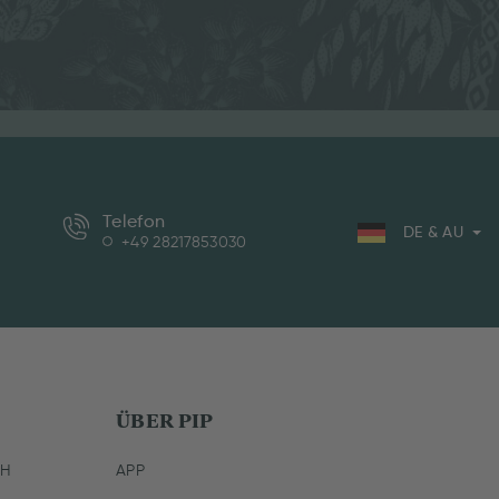
Telefon
DE & AU
+49 28217853030
ÜBER PIP
CH
APP