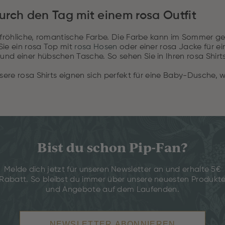
 durch den Tag mit einem rosa Outfit
e fröhliche, romantische Farbe. Die Farbe kann im Sommer g
Sie ein rosa Top mit
rosa Hosen
oder einer rosa Jacke für e
d einer hübschen Tasche. So sehen Sie in Ihren rosa Shirts 
nsere rosa Shirts eignen sich perfekt für eine Baby-Dusche,
Bist du schon Pip-Fan?
Melde dich jetzt für unseren Newsletter an und erhalte 5€
Rabatt. So bleibst du immer über unsere neuesten Produkt
und Angebote auf dem Laufenden.
NEWSLETTER ABONNIEREN