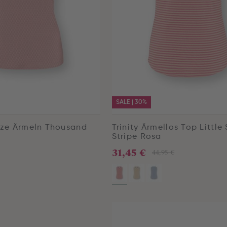
SALE | 30%
urze Ärmeln Thousand
Trinity Ärmellos Top Littl
a
Stripe Rosa
31,45 €
44,95 €