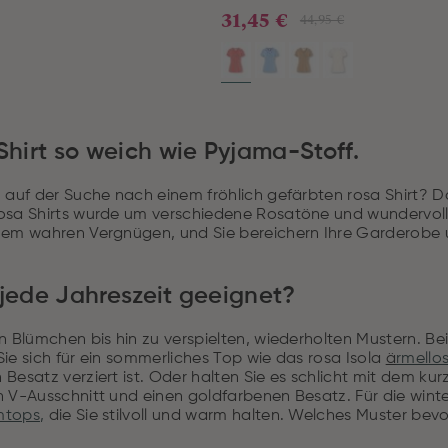
31,45 €
44,95 €
 Shirt so weich wie Pyjama-Stoff.
 auf der Suche nach einem fröhlich gefärbten rosa Shirt? Da
osa Shirts wurde um verschiedene Rosatöne und wundervolle
nem wahren Vergnügen, und Sie bereichern Ihre Garderobe u
 jede Jahreszeit geeignet?
n Blümchen bis hin zu verspielten, wiederholten Mustern. Bei 
ie sich für ein sommerliches Top wie das rosa Isola
ä
rmello
Besatz verziert ist. Oder halten Sie es schlicht mit dem kurz
n V-Ausschnitt und einen goldfarbenen Besatz. Für die wint
mtops
,
die Sie stilvoll und warm halten. Welches Muster bev