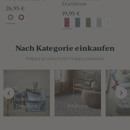
55x100cm
26,95 €
19,95 €
+
Nach Kategorie einkaufen
Happy products for happy peopple
Baden und
Duschen
Wohnen
Schl