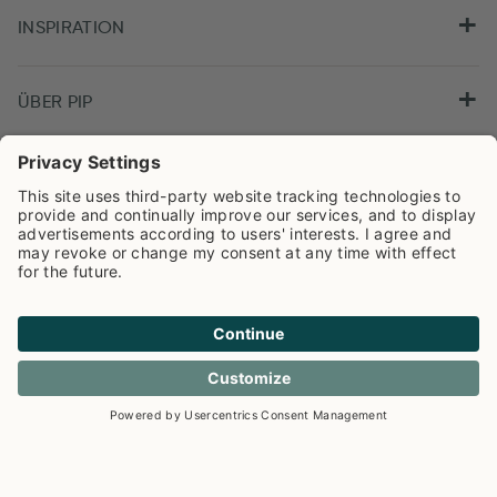
INSPIRATION
ÜBER PIP
Pip Studio wird mit einer Bewertung von
4.61/5
auf der Grundlage von
8.943
Rezensionen ausgezeichnet.
Cookie info
Datenschutzerklarüng
Impressum
Versandkosten
AGB