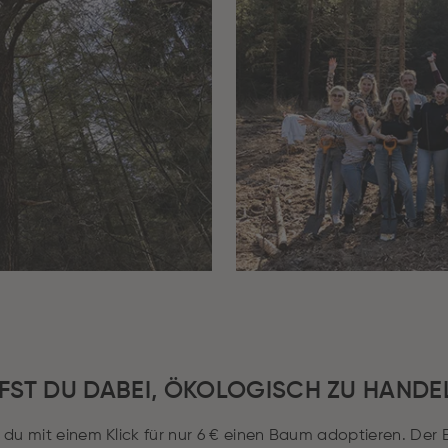
LFST DU DABEI, ÖKOLOGISCH ZU HANDE
du mit einem Klick für nur 6 € einen Baum adoptieren. Der 