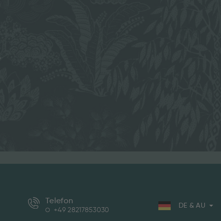
e
Telefon
DE & AU
+49 28217853030