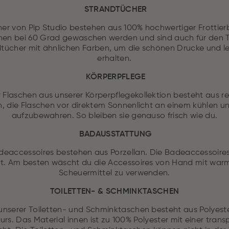
STRANDTÜCHER
er von Pip Studio bestehen aus 100% hochwertiger Frottier
nen bei 60 Grad gewaschen werden und sind auch für den T
tücher mit ähnlichen Farben, um die schönen Drucke und l
erhalten.
KÖRPERPFLEGE
 Flaschen aus unserer Körperpflegekollektion besteht aus r
, die Flaschen vor direktem Sonnenlicht an einem kühlen u
aufzubewahren. So bleiben sie genauso frisch wie du.
BADAUSSTATTUNG
eaccessoires bestehen aus Porzellan. Die Badeaccessoires
t. Am besten wäscht du die Accessoires von Hand mit wa
Scheuermittel zu verwenden.
TOILETTEN- & SCHMINKTASCHEN
unserer Toiletten- und Schminktaschen besteht aus Polyes
urs. Das Material innen ist zu 100% Polyester mit einer tra