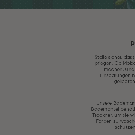
P
Stelle sicher, da
pflegen. Ob Möbel
machen. Und v
Einsparungen b
geliebten
Unsere Bademänte
Bademäntel benöti
Trockner, um sie w
Farben zu wasche
schützen