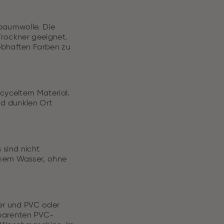
baumwolle. Die
rockner geeignet.
ebhaften Farben zu
ecyceltem Material.
nd dunklen Ort
 sind nicht
rmem Wasser, ohne
ter und PVC oder
nsparenten PVC-