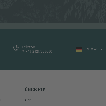
Telefon
DE & AU
+49 28217853030
ÜBER PIP
CH
APP