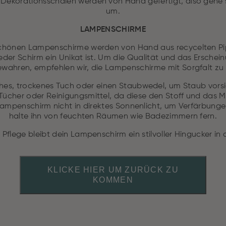
Dekorationsschalen werden von Hand gefertigt, also gehe s
um.
LAMPENSCHIRME
hönen Lampenschirme werden von Hand aus recycelten Pi
jeder Schirm ein Unikat ist. Um die Qualität und das Erschei
ewahren, empfehlen wir, die Lampenschirme mit Sorgfalt zu
es, trockenes Tuch oder einen Staubwedel, um Staub vorsic
Tücher oder Reinigungsmittel, da diese den Stoff und das 
Lampenschirm nicht in direktes Sonnenlicht, um Verfärbung
halte ihn von feuchten Räumen wie Badezimmern fern.
n Pflege bleibt dein Lampenschirm ein stilvoller Hingucker i
KLICKE HIER UM ZURÜCK ZU
KOMMEN