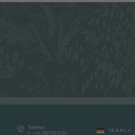
e
Telefon
DE & AU
+49 28217853030