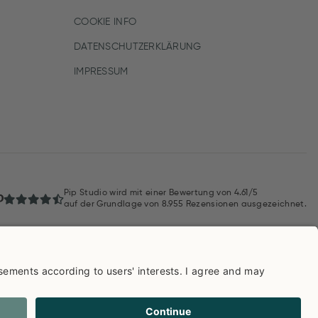
COOKIE INFO
DATENSCHUTZERKLÄRUNG
IMPRESSUM
Pip Studio wird mit einer Bewertung von
4.61/5
auf der Grundlage von
8.955
Rezensionen ausgezeichnet.
AGB