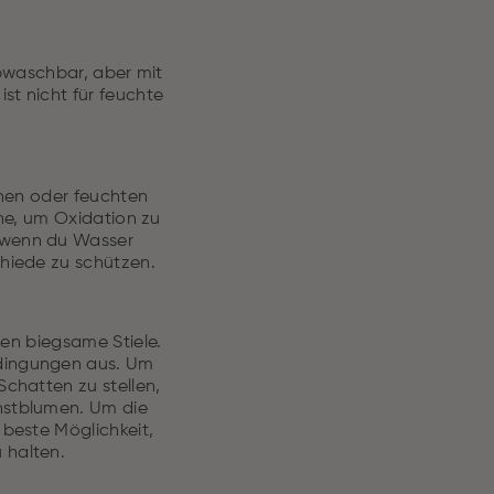
abwaschbar, aber mit
st nicht für feuchte
enen oder feuchten
he, um Oxidation zu
 wenn du Wasser
chiede zu schützen.
en biegsame Stiele.
edingungen aus. Um
Schatten zu stellen,
unstblumen. Um die
 beste Möglichkeit,
 halten.