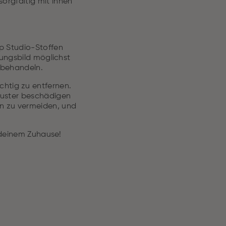
orgfältig mit ihnen
p Studio-Stoffen
nungsbild möglichst
 behandeln.
htig zu entfernen.
Muster beschädigen
en zu vermeiden, und
n deinem Zuhause!