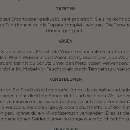
TAPETEN
 auf Smartpaper gedruckt, sehr praktisch. Sie sind nicht 
en Tuch kannst du die Tapete komplett reinigen. Die Tapete i
Räume geeignet.
VASEN
 Studio sind aus Metall. Die Vasen können mit einem trock
den. Wenn Wasser in den Vasen steht, wechsle es jede Woc
ßerdem kannst du Schutz unter den Metallvasen verwenden,
 dafür ist, Möbel vor Feuchtigkeit durch Temperaturunters
KUNSTBLUMEN
 von Pip Studio sind handgefertigt aus Kunstseide und hab
blumen nicht direktem Sonnenlicht und extremen Wetterb
n zu minimieren, ist es am besten, sie unter eine Form von 
ein Vordach. Vermeide Sprays oder Schutzmittel auf den K
nigen, kannst du ein Mikrofasertuch verwenden. Dies ist die
underschönen Seidenblumen so lange wie möglich schön zu
ZIERKISSEN