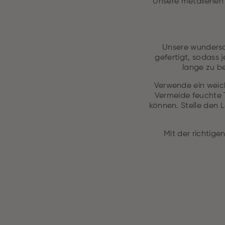
Unsere metallenen 
Unsere wundersc
gefertigt, sodass 
lange zu b
Verwende ein weich
Vermeide feuchte 
können. Stelle den 
Mit der richtige