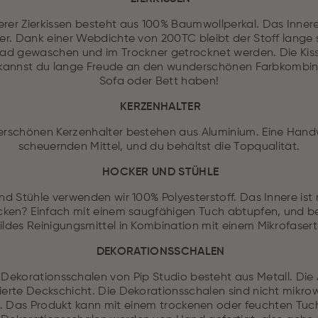
erer Zierkissen besteht aus 100% Baumwollperkal. Das Innere
er. Dank einer Webdichte von 200TC bleibt der Stoff lange 
rad gewaschen und im Trockner getrocknet werden. Die Kiss
 kannst du lange Freude an den wunderschönen Farbkombi
Sofa oder Bett haben!
KERZENHALTER
rschönen Kerzenhalter bestehen aus Aluminium. Eine Hand
scheuernden Mittel, und du behältst die Topqualität.
HOCKER UND STÜHLE
nd Stühle verwenden wir 100% Polyesterstoff. Das Innere is
ecken? Einfach mit einem saugfähigen Tuch abtupfen, und b
ildes Reinigungsmittel in Kombination mit einem Mikrofase
DEKORATIONSSCHALEN
 Dekorationsschalen von Pip Studio besteht aus Metall. Die
lierte Deckschicht. Die Dekorationsschalen sind nicht mikro
. Das Produkt kann mit einem trockenen oder feuchten Tuch