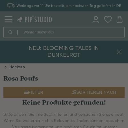
Werktags vor 14 Uhr bestellt, am nächsten Tag geliefert in DE
NEU: BLOOMING TALES IN
DUNKELROT
Hockern
Rosa Poufs
FILTER
SORTIEREN NACH
Keine Produkte gefunden!
Bitte ändern Sie Ihre Suchkriterien und versuchen Sie es erneut.
Wenn Sie weiterhin nichts Relevantes finden können, besuchen
Sie unsere Homepage und probieren Sie einige unserer