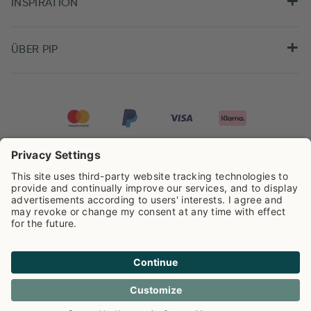
INSPIRATION
ÜBER PIP
Pip Studio wird mit einer Bewertung von
4.62/5
auf der Grundlage von
8.959
Rezensionen ausgezeichnet.
Cookie info
Datenschutzerklarüng
Impressum
Versandkosten
AGB