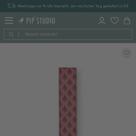
Werktags vor 14 Uhr bestellt, am nächsten Tag geliefert in DE