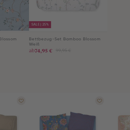
SALE | 25%
Blossom
Bettbezug-Set Bamboo Blossom
Weiß
74,95 €
ab
99,95 €