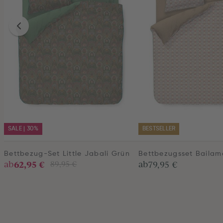
SALE | 30%
BESTSELLER
Bettbezug-Set Little Jabali Grün
Bettbezugsset Bailam
62,95 €
ab
ab
79,95 €
89,95 €