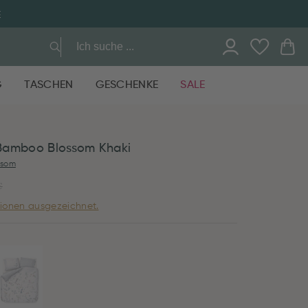
E
G
TASCHEN
GESCHENKE
SALE
Bamboo Blossom Khaki
ssom
€
ionen ausgezeichnet.