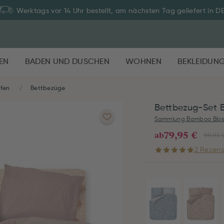
Werktags vor 14 Uhr bestellt, am nächsten Tag geliefert in D
EN
BADEN UND DUSCHEN
WOHNEN
BEKLEIDUN
afen
Bettbezüge
Bettbezug-Set 
Sammlung Bamboo Blo
79,95 €
ab
99,95 
2 Rezens