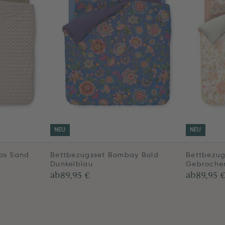
NEU
NEU
os Sand
Bettbezugsset Bombay Bold
Bettbezug
Dunkelblau
Gebroche
ab
ab
89,95 €
89,95 