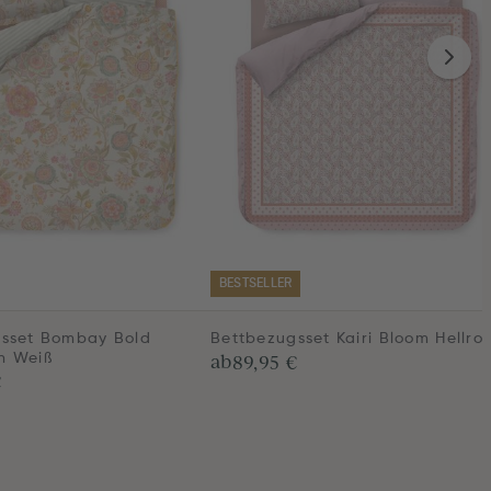
BESTSELLER
sset Bombay Bold
Bettbezugsset Kairi Bloom Hellro
ab
89,95 €
n Weiß
€