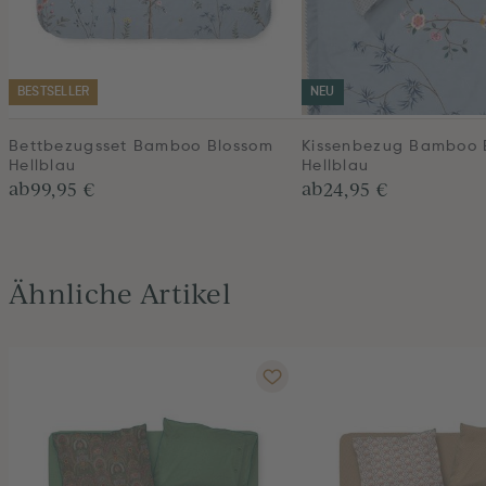
BESTSELLER
NEU
Bettbezugsset Bamboo Blossom
Kissenbezug Bamboo 
Hellblau
Hellblau
ab
ab
99,95 €
24,95 €
Ähnliche Artikel