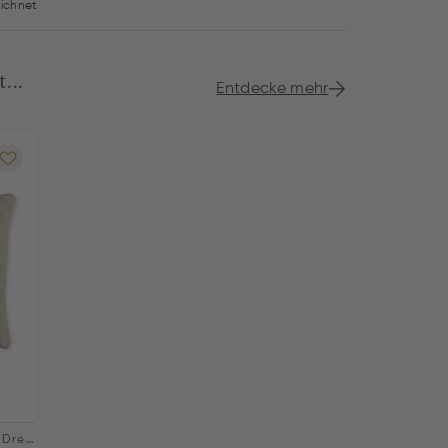
ichnet
...
Entdecke mehr
Zierkissen Samt Quilty Dreams Khaki