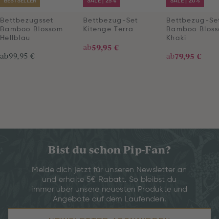
BESTSELLER
SALE | 25%
SALE | 20%
Bettbezugsset
Bettbezug-Set
Bettbezug-Se
Bamboo Blossom
Kitenge Terra
Bamboo Blos
Hellblau
Khaki
ab
59,95 €
ab
99,95 €
ab
79,95 €
Bist du schon Pip-Fan?
Melde dich jetzt für unseren Newsletter an
und erhalte 5€ Rabatt. So bleibst du
immer über unsere neuesten Produkte und
Angebote auf dem Laufenden.