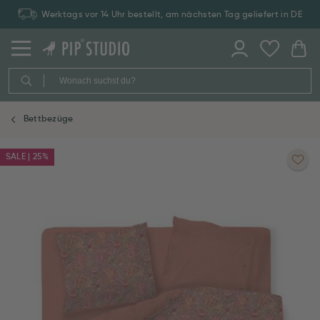
Werktags vor 14 Uhr bestellt, am nächsten Tag geliefert in DE
Bettbezüge
SALE | 25%