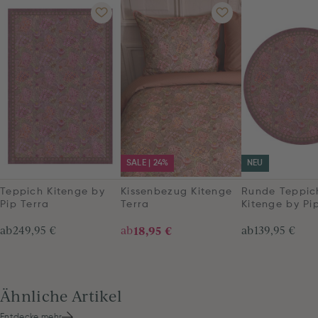
SALE | 24%
NEU
Teppich Kitenge by
Kissenbezug Kitenge
Runde Teppic
Pip Terra
Terra
Kitenge by Pi
ab
249,95 €
ab
18,95 €
ab
139,95 €
Ähnliche Artikel
Entdecke mehr