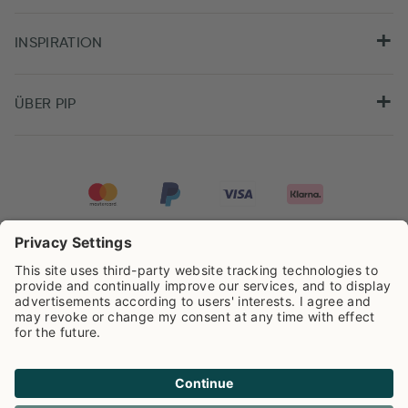
INSPIRATION
ÜBER PIP
Pip Studio wird mit einer Bewertung von
4.62/5
auf der Grundlage von
8.960
Rezensionen ausgezeichnet.