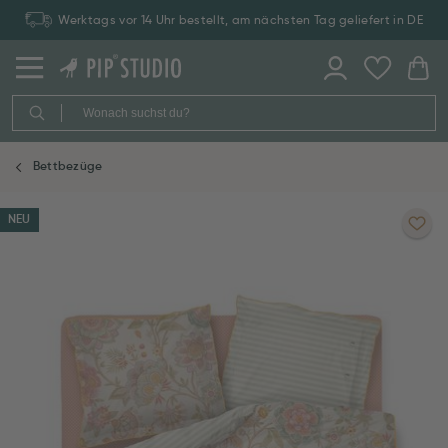
Werktags vor 14 Uhr bestellt, am nächsten Tag geliefert in DE
Bettbezüge
NEU