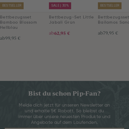
BESTSELLER
SALE | 30%
BESTSELLER
Bettbezugsset
Bettbezug-Set Little
Bettbezugsse
Bamboo Blossom
Jabali Grün
Bailamos San
Hellblau
ab
62,95 €
ab
79,95 €
ab
99,95 €
Bist du schon Pip-Fan?
Melde dich jetzt für unseren Newsletter an
und erhalte 5€ Rabatt. So bleibst du
immer über unsere neuesten Produkte und
Angebote auf dem Laufenden.