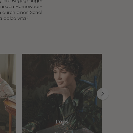
ls, ihre Begegnungen
en neuen Homewear-
n durch einen Schal
a dolce vita?
Tops