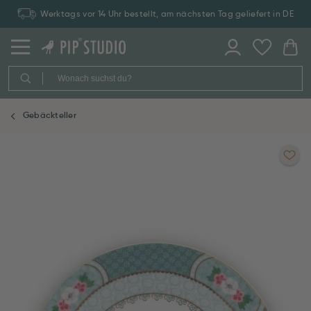
Werktags vor 14 Uhr bestellt, am nächsten Tag geliefert in DE
Gebäckteller