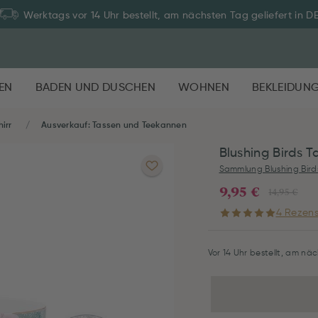
Werktags vor 14 Uhr bestellt, am nächsten Tag geliefert in D
EN
BADEN UND DUSCHEN
WOHNEN
BEKLEIDUN
irr
Ausverkauf: Tassen und Teekannen
Blushing Birds T
Sammlung Blushing Bird
9,95 €
14,95 €
4 Rezens
Vor 14 Uhr bestellt, am näc