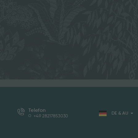
e
Telefon
DE & AU
+49 28217853030