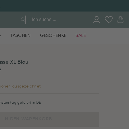
E
G
TASCHEN
GESCHENKE
SALE
asse XL Blau
s
ionen ausgezeichnet.
hsten tag geliefert in DE
IN DEN WARENKORB