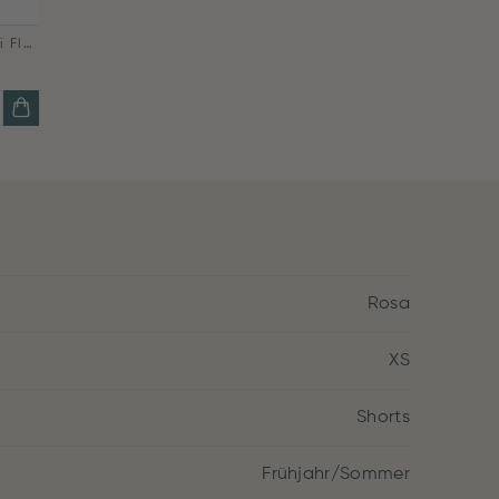
Belin Lange Hose Bodhi Flower Dunkelrosa
Rosa
XS
Shorts
Frühjahr/Sommer