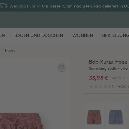
Werktags vor 14 Uhr bestellt, am nächsten Tag geliefert in D
EN
BADEN UND DUSCHEN
WOHNEN
BEKLEIDUN
Shorts
Bob Kurze Hose 
Sammlung Bodhi Flower
35,95 €
44,95 €
0 Rezens