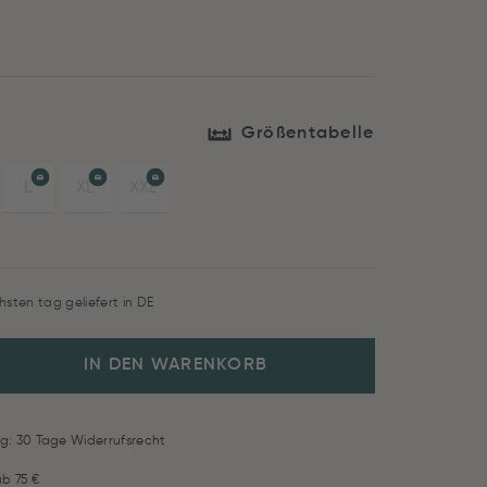
Größentabelle
L
XL
XXL
hsten tag geliefert in DE
IN DEN WARENKORB
g: 30 Tage Widerrufsrecht
ab 75 €