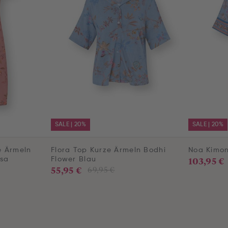
SALE | 20%
SALE | 20%
e Ärmeln
Flora Top Kurze Ärmeln Bodhi
Noa Kimon
103,95 €
osa
Flower Blau
55,95 €
69,95 €