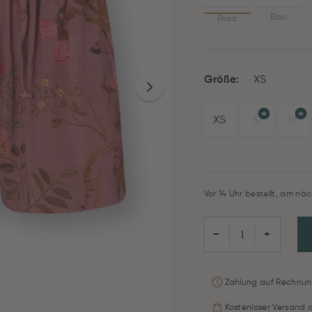
Blau
Rosa
Größe:
XS
XS
S
M
Vor 14 Uhr bestellt, am näc
−
+
Zahlung auf Rechnun
Kostenloser Versand 