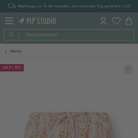
Werktags vor 14 Uhr bestellt, am nächsten Tag geliefert in DE
Shorts
SALE | 30%