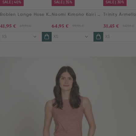
SALE | 40%
SALE | 35%
SALE | 30%
Bobien Lange Hose Kairi Bloom Rot
Naomi Kimono Kairi Bloom Rot
41,95 €
64,95 €
31,45 €
69,95 €
99,95 €
44,95 €
XS
XS
XS