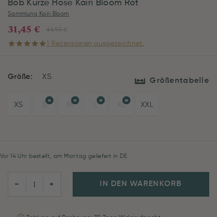
Bob Kurze Hose Kairi Bloom Rot
Sammlung Kairi Bloom
31,45 €
44,95 €
1 Rezensionen ausgezeichnet.
Größe:
XS
Größentabelle
XS
S
M
L
XL
XXL
Vor 14 Uhr bestellt, am Montag geliefert in DE
IN DEN WARENKORB
−
+