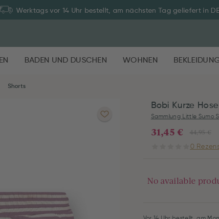
Werktags vor 14 Uhr bestellt, am nächsten Tag geliefert in D
EN
BADEN UND DUSCHEN
WOHNEN
BEKLEIDUN
Shorts
Bobi Kurze Hose 
Sammlung Little Sumo S
31,45 €
44,95 €
0 Rezens
No available prod
Vor 14 Uhr bestellt, am Mon