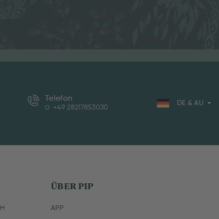
Telefon
DE & AU
+49 28217853030
ÜBER PIP
CH
APP