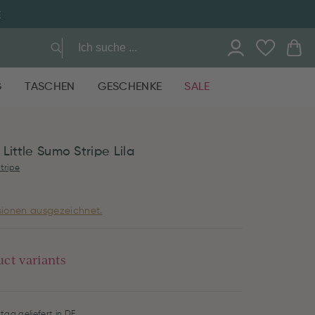
E
G
TASCHEN
GESCHENKE
SALE
Little Sumo Stripe Lila
tripe
ionen ausgezeichnet.
uct variants
tag geliefert in DE