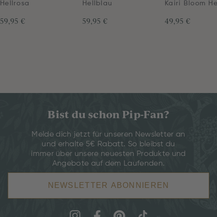
Hellrosa
Hellblau
Kairi Bloom He
59,95 €
59,95 €
49,95 €
Bist du schon Pip-Fan?
Melde dich jetzt für unseren Newsletter an
und erhalte 5€ Rabatt. So bleibst du
immer über unsere neuesten Produkte und
Angebote auf dem Laufenden.
NEWSLETTER ABONNIEREN