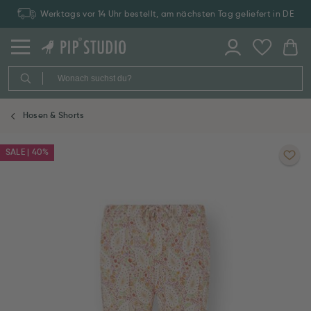
Werktags vor 14 Uhr bestellt, am nächsten Tag geliefert in DE
Hosen & Shorts
SALE | 40%