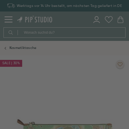
Werktags vor 14 Uhr bestellt, am nächsten Tag geliefert in DE
Kosmetiktasche
SALE | 30%