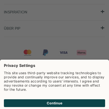
INSPIRATION
ÜBER PIP
Pip Studio wird mit einer Bewertung von
4.61/5
auf der Grundlage von
8.955
Rezensionen ausgezeichnet.