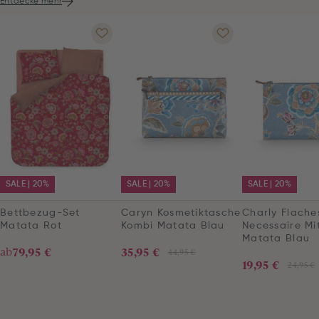
Entdecke mehr
SALE | 20%
SALE | 20%
SALE | 20%
Bettbezug-Set
Caryn Kosmetiktasche
Charly Flache
Matata Rot
Kombi Matata Blau
Necessaire Mit
Matata Blau
ab
79,95 €
35,95 €
44,95 €
19,95 €
24,95 €