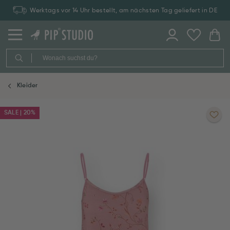
Werktags vor 14 Uhr bestellt, am nächsten Tag geliefert in DE
Kleider
SALE | 20%