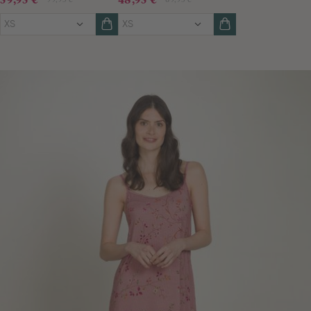
XS
XS