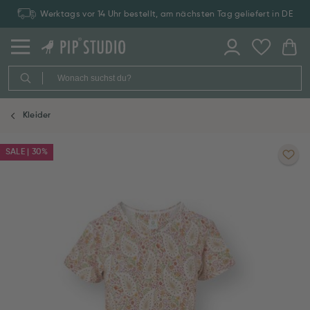
Werktags vor 14 Uhr bestellt, am nächsten Tag geliefert in DE
Kleider
SALE | 30%