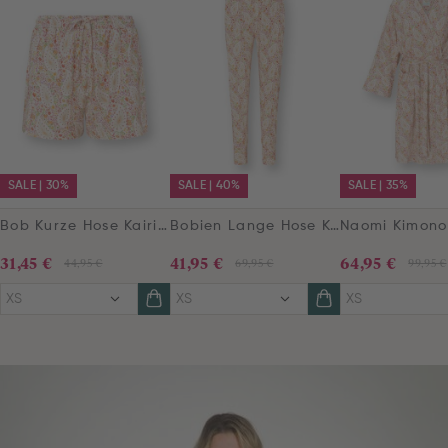
SALE | 30%
SALE | 40%
SALE | 35%
Bob Kurze Hose Kairi Bloom Rot
Bobien Lange Hose Kairi Bloom Rot
31,45 €
41,95 €
64,95 €
44,95 €
69,95 €
99,95 €
XS
XS
XS