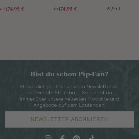
ab
174,95 €
ab
174,95 €
59,95 €
Bist du schon Pip-Fan?
Melde dich jetzt für unseren Newsletter an
und erhalte 5€ Rabatt. So bleibst du
immer über unsere neuesten Produkte und
Angebote auf dem Laufenden.
NEWSLETTER ABONNIEREN