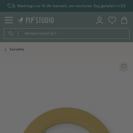
Werktags vor 14 Uhr bestellt, am nächsten Tag geliefert in DE
Essteller