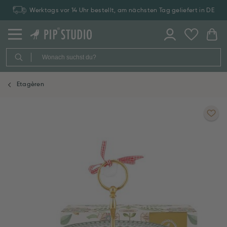
Werktags vor 14 Uhr bestellt, am nächsten Tag geliefert in DE
Etagèren