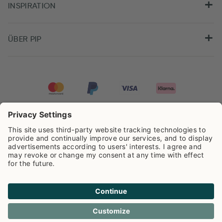
INSPIRATION
ÜBER PIP
Pip Studio wird mit einer Bewertung von
4.61/5
auf der Grundlage von
8.955
Rezensionen ausgezeichnet.
Cookie info
Datenschutzerklarüng
Impressum
Versandkosten
AGB