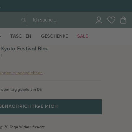
E
G
TASCHEN
GESCHENKE
SALE
 Kyoto Festival Blau
l
ionen ausgezeichnet.
hsten tag geliefert in DE
BENACHRICHTIGE MICH
g: 30 Tage Widerrufsrecht