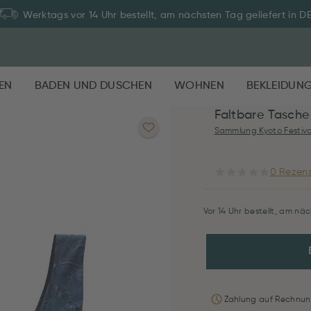
Werktags vor 14 Uhr bestellt, am nächsten Tag geliefert in D
EN
BADEN UND DUSCHEN
WOHNEN
BEKLEIDUN
Faltbare Tasche
Sammlung Kyoto Festiva
0 Rezens
Vor 14 Uhr bestellt, am näc
Zahlung auf Rechnun