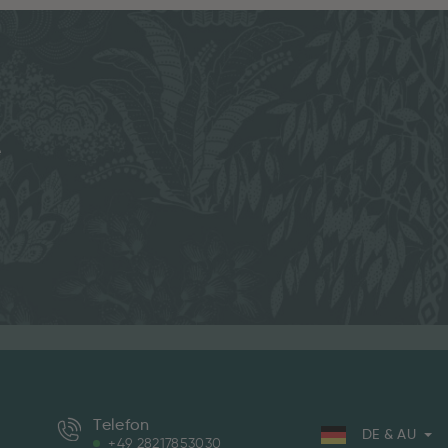
e
Telefon
DE & AU
+49 28217853030