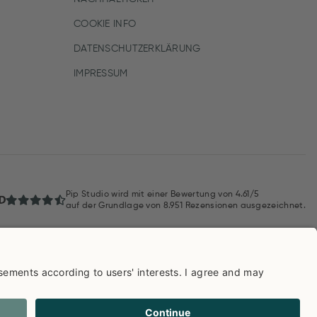
COOKIE INFO
DATENSCHUTZERKLÄRUNG
IMPRESSUM
Pip Studio wird mit einer Bewertung von
4.61/5
auf der Grundlage von
8.951
Rezensionen ausgezeichnet.
AGB