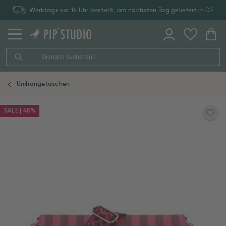
Werktags vor 14 Uhr bestellt, am nächsten Tag geliefert in DE
Umhängetaschen
SALE | 40%