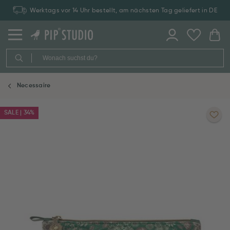
Werktags vor 14 Uhr bestellt, am nächsten Tag geliefert in DE
Necessaire
SALE | 34%