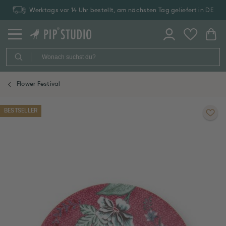
Werktags vor 14 Uhr bestellt, am nächsten Tag geliefert in DE
Flower Festival
BESTSELLER