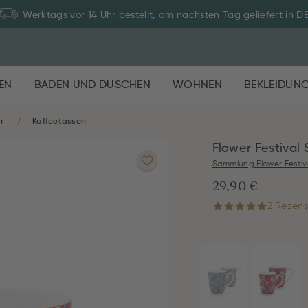
Werktags vor 14 Uhr bestellt, am nächsten Tag geliefert in D
EN
BADEN UND DUSCHEN
WOHNEN
BEKLEIDUN
rr
Kaffeetassen
Flower Festival 
Sammlung Flower Festiv
29,90 €
2 Rezens