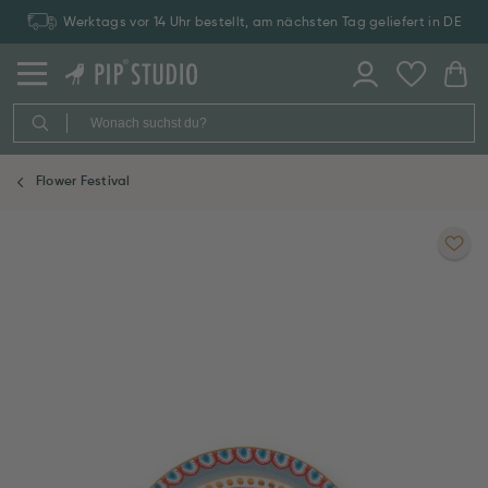
Werktags vor 14 Uhr bestellt, am nächsten Tag geliefert in DE
Flower Festival