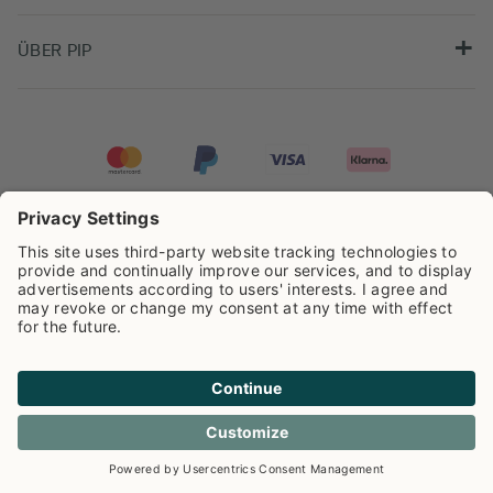
ÜBER PIP
Pip Studio wird mit einer Bewertung von
4.62/5
auf der Grundlage von
8.960
Rezensionen ausgezeichnet.
Cookie info
Datenschutzerklarüng
Impressum
Versandkosten
AGB