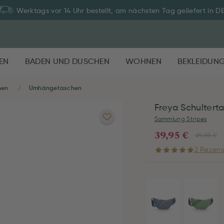
Werktags vor 14 Uhr bestellt, am nächsten Tag geliefert in D
EN
BADEN UND DUSCHEN
WOHNEN
BEKLEIDUN
hen
Umhängetaschen
Freya Schulterta
Sammlung Stripes
39,95 €
49,95 €
2 Rezens