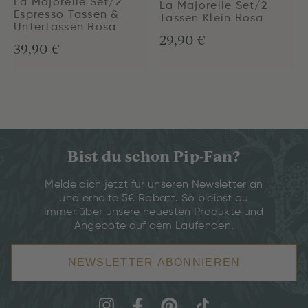
La Majorelle Set/2
La Majorelle Set/2
Espresso Tassen &
Tassen Klein Rosa
Untertassen Rosa
29,90 €
39,90 €
Bist du schon Pip-Fan?
Melde dich jetzt für unseren Newsletter an
und erhalte 5€ Rabatt. So bleibst du
immer über unsere neuesten Produkte und
Angebote auf dem Laufenden.
NEWSLETTER ABONNIEREN