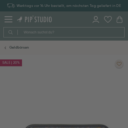
Werktags vor 14 Uhr bestellt, am nächsten Tag geliefert in DE
Geldbörsen
SALE | 20%