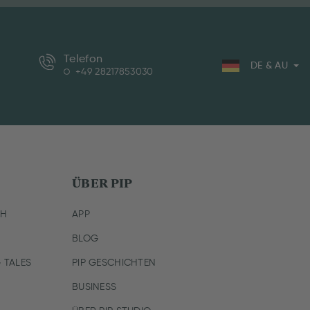
Telefon
DE & AU
+49 28217853030
ÜBER PIP
CH
APP
BLOG
 TALES
PIP GESCHICHTEN
BUSINESS