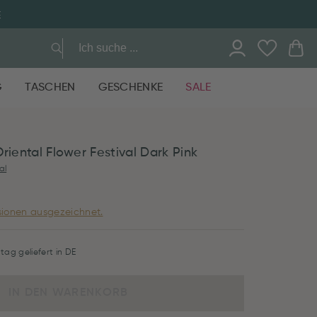
E
G
TASCHEN
GESCHENKE
SALE
riental Flower Festival Dark Pink
al
ionen ausgezeichnet.
tag geliefert in DE
IN DEN WARENKORB