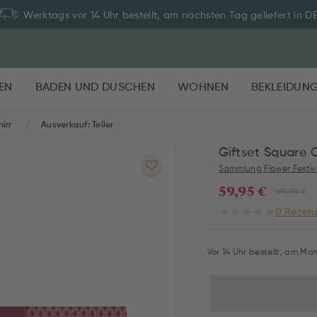
Werktags vor 14 Uhr bestellt, am nächsten Tag geliefert in D
EN
BADEN UND DUSCHEN
WOHNEN
BEKLEIDUN
irr
Ausverkauf: Teller
Giftset Square O
Sammlung Flower Festiv
59,95 €
99,95 €
0 Rezens
Vor 14 Uhr bestellt, am Mon