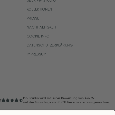
ÜBER PIP STUDIO
KOLLEKTIONEN
PRESSE
NACHHALTIGKEIT
COOKIE INFO
DATENSCHUTZERKLÄRUNG
IMPRESSUM
Pip Studio wird mit einer Bewertung von
4.62/5
auf der Grundlage von
8.960
Rezensionen ausgezeichnet.