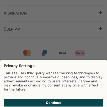
INSPIRATION
ÜBER PIP
Pip Studio wird mit einer Bewertung von
4.62/5
auf der Grundlage von
8.959
Rezensionen ausgezeichnet.