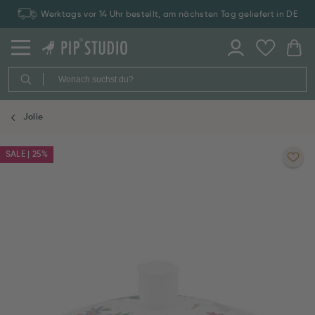
Werktags vor 14 Uhr bestellt, am nächsten Tag geliefert in DE
Jolie
SALE | 25%