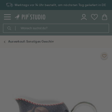
Werktags vor 14 Uhr bestellt, am nächsten Tag geliefert in DE
Ausverkauf: Sonstiges Geschirr