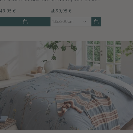
Zierkissen Bonsoir Combistripe Blau
Bettbezugsset Bamboo Blossom Hellblau
49,95 €
ab
99,95 €
135x200cm