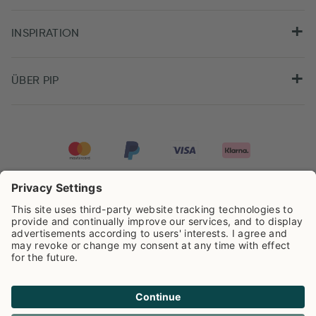
INSPIRATION
ÜBER PIP
Pip Studio wird mit einer Bewertung von
4.61/5
auf der Grundlage von
8.951
Rezensionen ausgezeichnet.