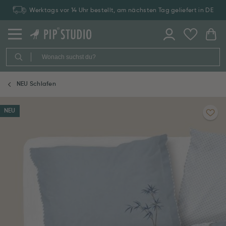
Werktags vor 14 Uhr bestellt, am nächsten Tag geliefert in DE
NEU Schlafen
NEU