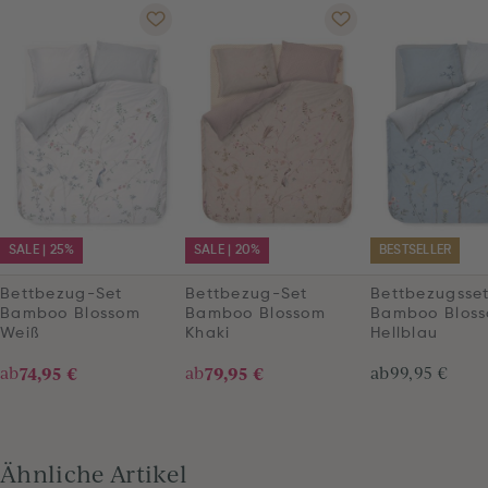
SALE | 25%
SALE | 20%
BESTSELLER
Bettbezug-Set
Bettbezug-Set
Bettbezugsse
Bamboo Blossom
Bamboo Blossom
Bamboo Blos
Weiß
Khaki
Hellblau
ab
74,95 €
ab
79,95 €
ab
99,95 €
Ähnliche Artikel