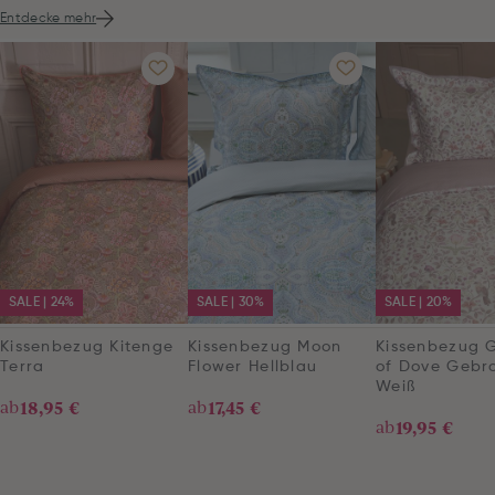
Entdecke mehr
SALE | 24%
SALE | 30%
SALE | 20%
Kissenbezug Kitenge
Kissenbezug Moon
Kissenbezug 
Terra
Flower Hellblau
of Dove Gebr
Weiß
ab
18,95 €
ab
17,45 €
ab
19,95 €