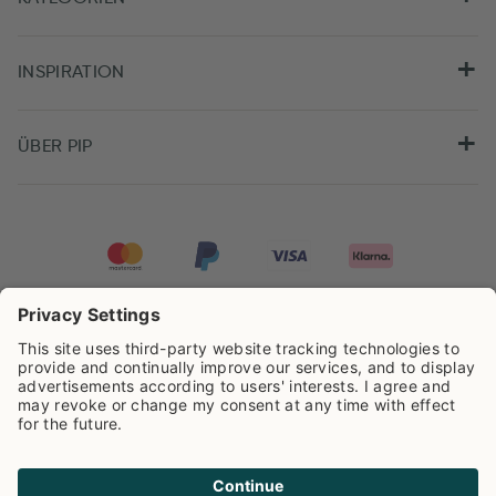
INSPIRATION
ÜBER PIP
Pip Studio wird mit einer Bewertung von
4.62/5
auf der Grundlage von
8.959
Rezensionen ausgezeichnet.