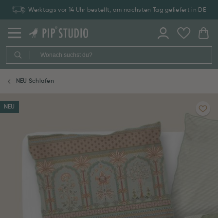
Werktags vor 14 Uhr bestellt, am nächsten Tag geliefert in DE
NEU Schlafen
NEU